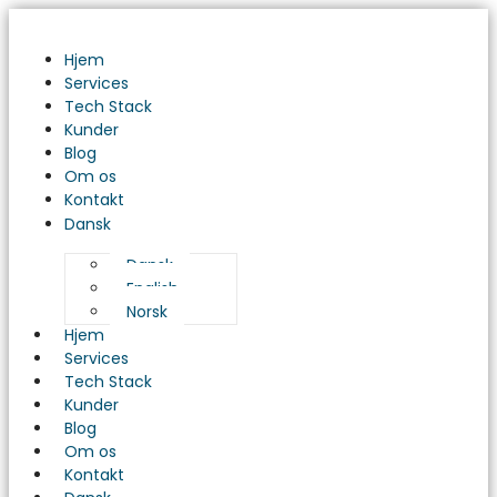
AI-
drevet
udvikling:
Hjem
Den
Services
næste
Tech Stack
grænse
Kunder
inden
Blog
for
Om os
softwareudvikling
Kontakt
Dansk
Dansk
English
Norsk
Hjem
Services
Tech Stack
Kunder
Blog
Om os
Kontakt