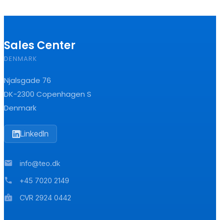
Sales Center
DENMARK
Njalsgade 76
DK-2300 Copenhagen S
Denmark
LinkedIn
mail
info@teo.dk
phone
+45 7020 2149
badge
CVR 2924 0442