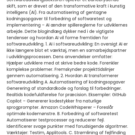
skift, som er drevet af den transformative kraft i kunstig
intelligens (AI). Fra automatisering af gentagne
kodningsopgaver til forbedring af softwaretest og
implementering – AI ændrer spillereglerne for udviklernes
arbejde. Dette blogindlæg dykker ned i de vigtigste
tendenser og hvordan AI vil forme fremtiden for
softwareudvikling. 1. AI i softwareudvikling: En oversigt AI er
ikke længere blot et værktøj, men en samarbejdspartner
i udviklingsprocessen. Dens anvendelser omfatter:
Hjælper udviklere med at skrive bedre kode. Forenkler
komplekse problemer. Fremskynder projekttidslinjer
gennem automatisering. 2. Hvordan AI transformerer
softwareudvikling A. Automatisering af kodningsopgaver
Generering af standardkode og forslag til forbedringer.
Realtids kodefuldførelse for præcision. Eksempler: GitHub
Copilot – Genererer kodestykker fra naturlige
sprogprompter. Amazon CodeWhisperer – Foreslår
optimale kodemønstre. B. Forbedring af softwaretest
Automatiserer testprocesser og reducerer fejl.
Identificerer svage punkter med forudsigende algoritmer.
Værktøjer: Testim, Applitools. C. Strømlining af fejlfinding