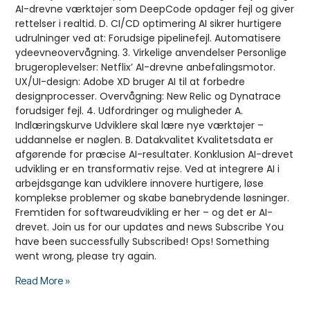
AI-drevne værktøjer som DeepCode opdager fejl og giver
rettelser i realtid. D. CI/CD optimering AI sikrer hurtigere
udrulninger ved at: Forudsige pipelinefejl. Automatisere
ydeevneovervågning. 3. Virkelige anvendelser Personlige
brugeroplevelser: Netflix’ AI-drevne anbefalingsmotor.
UX/UI-design: Adobe XD bruger AI til at forbedre
designprocesser. Overvågning: New Relic og Dynatrace
forudsiger fejl. 4. Udfordringer og muligheder A.
Indlæringskurve Udviklere skal lære nye værktøjer –
uddannelse er nøglen. B. Datakvalitet Kvalitetsdata er
afgørende for præcise AI-resultater. Konklusion AI-drevet
udvikling er en transformativ rejse. Ved at integrere AI i
arbejdsgange kan udviklere innovere hurtigere, løse
komplekse problemer og skabe banebrydende løsninger.
Fremtiden for softwareudvikling er her – og det er AI-
drevet. Join us for our updates and news Subscribe You
have been successfully Subscribed! Ops! Something
went wrong, please try again.
Read More »