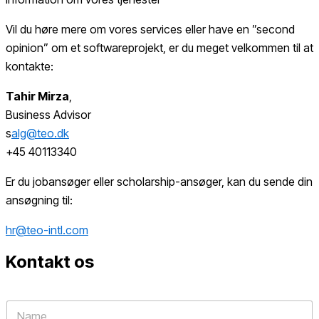
Vil du høre mere om vores services eller have en ”second
opinion” om et softwareprojekt, er du meget velkommen til at
kontakte:
Tahir Mirza
,
Business Advisor
s
alg@teo.dk
+45 40113340
Er du jobansøger eller scholarship-ansøger, kan du sende din
ansøgning til:
hr@teo-intl.com
Kontakt os
N