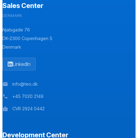
a
Sales Center
g
e
DENMARK
*
Njalsgade 76
DK-2300 Copenhagen S
Denmark
LinkedIn
info@teo.dk
mail
+45 7020 2149
phone
CVR 2924 0442
badge
Development Center