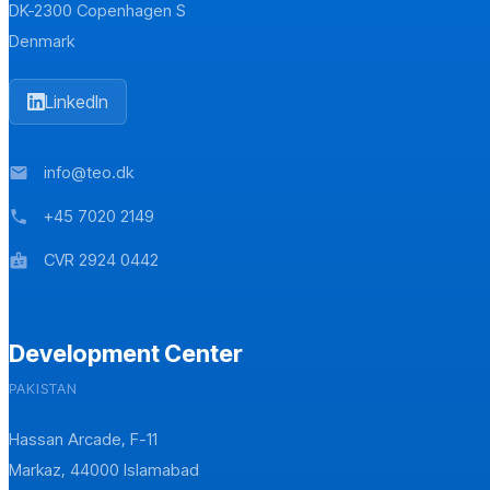
DK-2300 Copenhagen S
Denmark
LinkedIn
info@teo.dk
mail
+45 7020 2149
phone
CVR 2924 0442
badge
Development Center
PAKISTAN
Hassan Arcade, F-11
Markaz, 44000 Islamabad