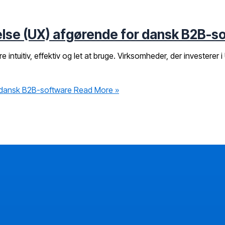
else (UX) afgørende for dansk B2B-s
intuitiv, effektiv og let at bruge. Virksomheder, der investerer
r dansk B2B-software
Read More »