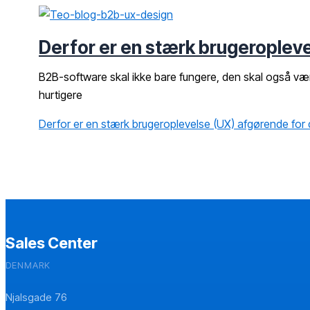
Derfor er en stærk brugeroplev
B2B-software skal ikke bare fungere, den skal også være 
hurtigere
Derfor er en stærk brugeroplevelse (UX) afgørende fo
Sales Center
DENMARK
Njalsgade 76