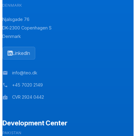
DENMARK
Njalsgade 76
DK-2300 Copenhagen S
Denmark
LinkedIn
info@teo.dk
mail
+45 7020 2149
phone
CVR 2924 0442
badge
Development Center
PAKISTAN