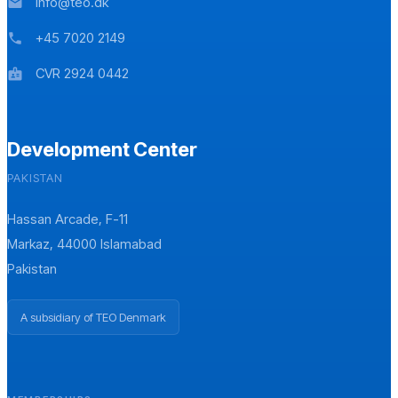
info@teo.dk
mail
+45 7020 2149
phone
CVR 2924 0442
badge
Development Center
PAKISTAN
Hassan Arcade, F-11
Markaz, 44000 Islamabad
Pakistan
A subsidiary of TEO Denmark