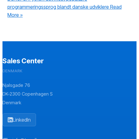
programmeringssprog blandt danske udviklere
Read
More »
Sales Center
DENMARK
Njalsgade 76
DK-2300 Copenhagen S
Denmark
LinkedIn