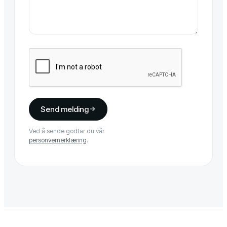
Send melding
Ved å sende godtar du vår
personvernerklæring
.