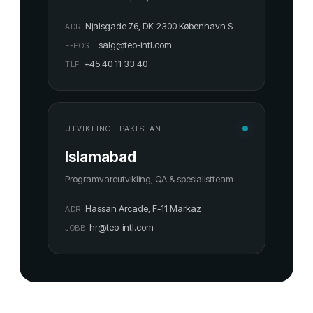
Njalsgade 76, DK-2300 København S
ADR
salg@teo-intl.com
E-POST
+45 40 11 33 40
TLF
UTVIKLING · PAKISTAN
Islamabad
Programvareutvikling, QA & spesialistteam
Hassan Arcade, F-11 Markaz
ADR
hr@teo-intl.com
JOBB