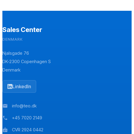
Sales Center
DENMARK
Njalsgade 76
DK-2300 Copenhagen S
Denmark
LinkedIn
info@teo.dk
mail
+45 7020 2149
phone
CVR 2924 0442
badge