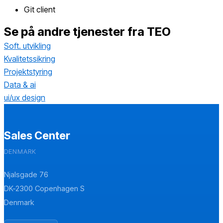
Git client
Se på andre tjenester fra TEO​
Soft. utvikling
Kvalitetssikring
Projektstyring
Data & ai
ui/ux design
Sales Center
DENMARK
Njalsgade 76
DK-2300 Copenhagen S
Denmark