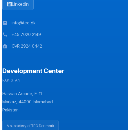
LinkedIn
info@teo.dk
mail
+45 7020 2149
phone
CVR 2924 0442
badge
Development Center
PAKISTAN
Hassan Arcade, F-11
Markaz, 44000 Islamabad
Pakistan
A subsidiary of TEO Denmark