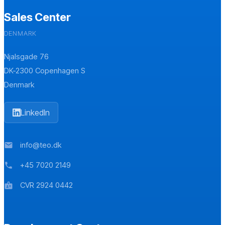
Sales Center
DENMARK
Njalsgade 76
DK-2300 Copenhagen S
Denmark
LinkedIn
info@teo.dk
mail
+45 7020 2149
phone
CVR 2924 0442
badge