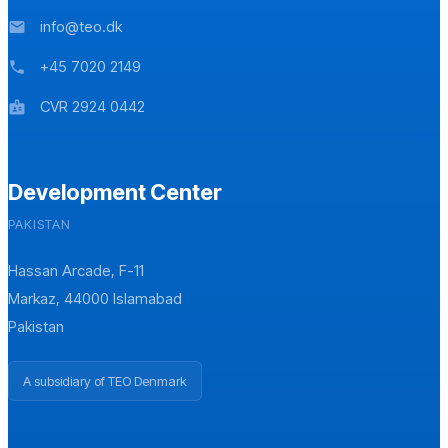
info@teo.dk
mail
+45 7020 2149
phone
CVR 2924 0442
badge
Development Center
PAKISTAN
Hassan Arcade, F-11
Markaz, 44000 Islamabad
Pakistan
A subsidiary of TEO Denmark