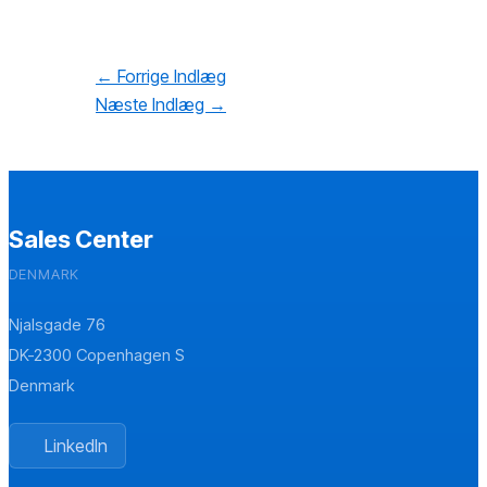
←
Forrige Indlæg
Næste Indlæg
→
Sales Center
DENMARK
Njalsgade 76
DK-2300 Copenhagen S
Denmark
LinkedIn